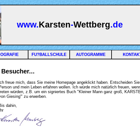
www.
Karsten
-
Wettberg
.de
IOGRAFIE
FU?BALLSCHULE
AUTOGRAMME
KONTAK
 Besucher...
ich freue mich, dass Sie meine Homepage angeklickt haben. Entscheiden Sie
Person und mein Leben erfahren wollen. Ich würde mich natürlich freuen, wenn
treten würden, z.B. um ein signiertes Buch "Kleiner Mann ganz groß, KAR
von Giesing'" zu erwerben.
Bis dahin,
Ihr