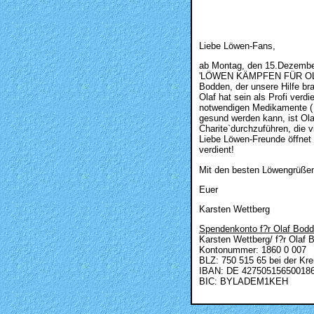
Liebe Löwen-Fans,
ab Montag, den 15.Dezember 
'LÖWEN KÄMPFEN FÜR OLAF B
Bodden, der unsere Hilfe br
Olaf hat sein als Profi ver
notwendigen Medikamente ( z
gesund werden kann, ist Olaf
Charite`durchzuführen, die v
Liebe Löwen-Freunde öffnet E
verdient!
Mit den besten Löwengrüße
Euer
Karsten Wettberg
Spendenkonto f?r Olaf Bodd
Karsten Wettberg/ f?r Olaf 
Kontonummer: 1860 0 007
BLZ: 750 515 65 bei der Kr
IBAN: DE 42750515650018
BIC: BYLADEM1KEH