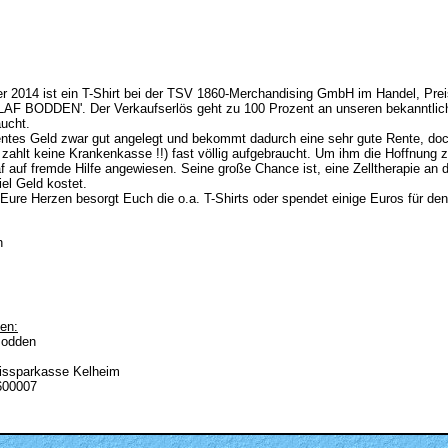
2014 ist ein T-Shirt bei der TSV 1860-Merchandising GmbH im Handel, Preis 
ODDEN'. Der Verkaufserlös geht zu 100 Prozent an unseren bekanntlich 
aucht.
dientes Geld zwar gut angelegt und bekommt dadurch eine sehr gute Rente, doc
ahlt keine Krankenkasse !!) fast völlig aufgebraucht. Um ihm die Hoffnung z
 auf fremde Hilfe angewiesen. Seine große Chance ist, eine Zelltherapie an d
iel Geld kostet.
ure Herzen besorgt Euch die o.a. T-Shirts oder spendet einige Euros für den 
n
en:
Bodden
eissparkasse Kelheim
600007